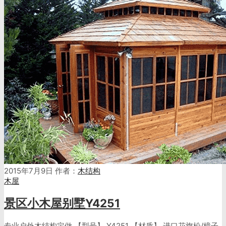
2015年7月9日
作者：
木结构
木屋
景区小木屋别墅Y4251
专业户外木结构定做 【型号】 Y4251 【材质】 进口花旗松/樟子