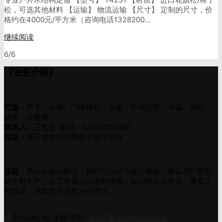
松，可选其他材料 【运输】 物流运输 【尺寸】 定制的尺寸，价
格约在4000元/平方米（咨询电话1328200…
继续阅读
6/6
《业务介绍》
范围：
亭子、长廊、门楼牌坊、木屋、中式别墅、寺庙、祠堂、
栈道、古建筑…
联系人：
王先生 电话：13282000900
地址：
浙江省杭州市建德三都工业园
流程：
第一步确认图纸，我们可以代为设计修改，确认后厂里开
始下料生产，加工半成品后运到场地，我们派人去安装，直至工
程结束。付款按照进度分步进行。
@
Proudly by 水榭云亭
浙ICP备16046355号-3