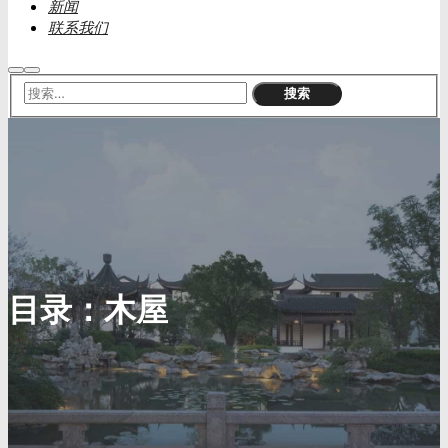
新闻
联系我们
搜
主
索
菜
单
目录：
木屋