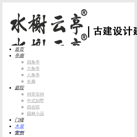
首页
亭廊
四角亭
六角亭
八角亭
长廊
庭院
祠堂宗祠
中式别墅
四合院
园林小品
门楼
木屋
案例