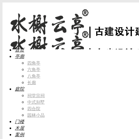
首页
亭廊
四角亭
六角亭
八角亭
长廊
庭院
祠堂宗祠
中式别墅
四合院
园林小品
门楼
木屋
案例