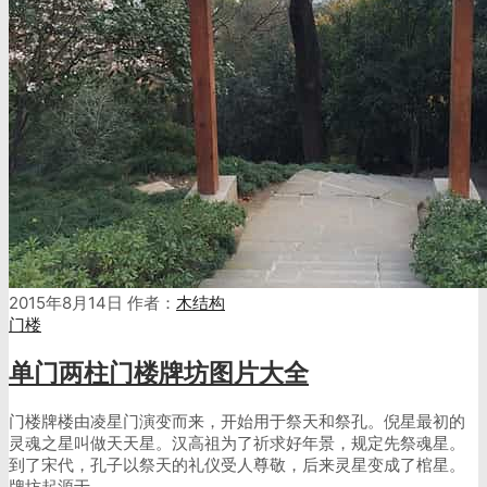
2015年8月14日
作者：
木结构
门楼
单门两柱门楼牌坊图片大全
门楼牌楼由凌星门演变而来，开始用于祭天和祭孔。倪星最初的
灵魂之星叫做天天星。汉高祖为了祈求好年景，规定先祭魂星。
到了宋代，孔子以祭天的礼仪受人尊敬，后来灵星变成了棺星。
牌坊起源于…