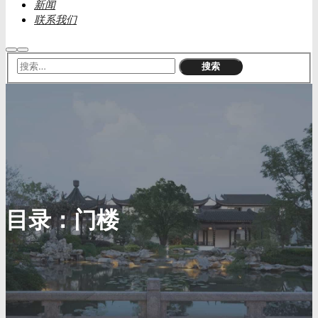
新闻
联系我们
搜
主
索
菜
单
目录：
门楼