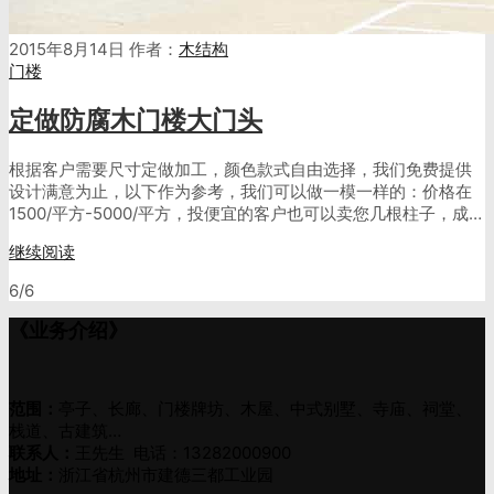
2015年8月14日
作者：
木结构
门楼
定做防腐木门楼大门头
根据客户需要尺寸定做加工，颜色款式自由选择，我们免费提供
设计满意为止，以下作为参考，我们可以做一模一样的：价格在
1500/平方-5000/平方，投便宜的客户也可以卖您几根柱子，成…
继续阅读
6/6
《业务介绍》
范围：
亭子、长廊、门楼牌坊、木屋、中式别墅、寺庙、祠堂、
栈道、古建筑…
联系人：
王先生 电话：13282000900
地址：
浙江省杭州市建德三都工业园