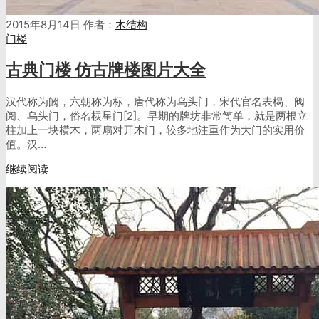
2015年8月14日
作者：
木结构
门楼
古典门楼 仿古牌楼图片大全
汉代称为阙，六朝称为标，唐代称为乌头门，宋代官名表楬、阀
阅、乌头门，俗名棂星门[2]。早期的牌坊非常简单，就是两根立
柱加上一块横木，两扇对开木门，较多地注重作为大门的实用价
值。汉…
继续阅读