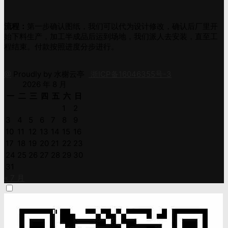
流程：
第一步确认图纸，我们可以代为设计修改，确认后厂里开
始下料生产，加工半成品后运到场地，我们派人去安装，直至工
程结束。付款按照进度分步进行。
@
Proudly by 水榭云亭
浙ICP备16046355号-3
2026 年 8 月
一
二
三
四
五
六
日
1
2
3
4
5
6
7
8
9
10
11
12
13
14
15
16
17
18
19
20
21
22
23
24
25
26
27
28
29
30
31
« 7 月