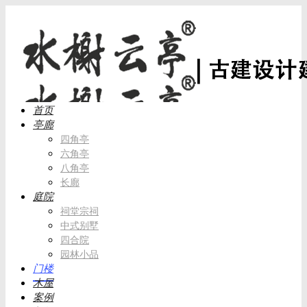
首页
亭廊
四角亭
六角亭
八角亭
长廊
庭院
祠堂宗祠
中式别墅
四合院
园林小品
门楼
木屋
案例