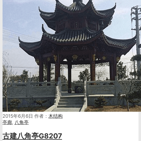
2015年6月6日
作者：
木结构
亭廊
,
八角亭
古建八角亭G8207