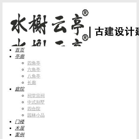
首页
亭廊
四角亭
六角亭
八角亭
长廊
庭院
祠堂宗祠
中式别墅
四合院
园林小品
门楼
木屋
案例