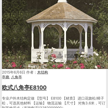
2015年6月6日
作者：
木结构
亭廊
,
八角亭
欧式八角亭E8100
专业户外木结构定做 【型号】 E8100 【材质】 进口花旗松/樟子
松，可选其他材料 【运输】 物流运输 【尺寸】 对角3.6米，可订
制其他尺寸（咨询电话13282000900）…