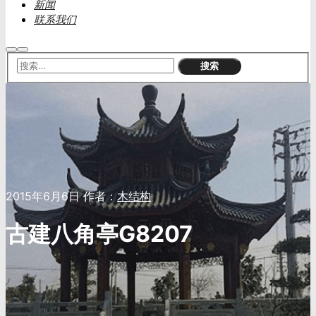
新闻
联系我们
搜
主
索
菜
单
2015年6月6日
作者：
木结构
古建八角亭G8207