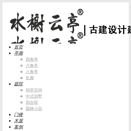
首页
亭廊
四角亭
六角亭
八角亭
长廊
庭院
祠堂宗祠
中式别墅
四合院
园林小品
门楼
木屋
案例