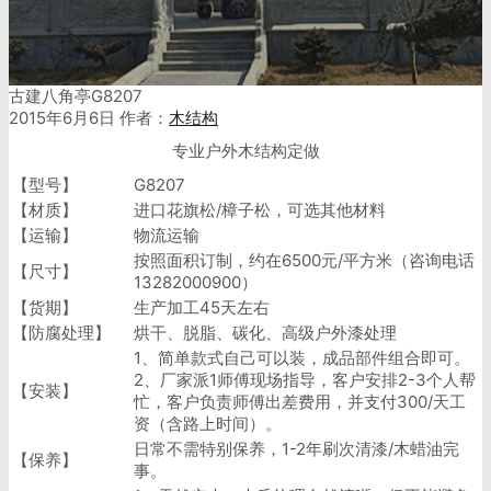
古建八角亭G8207
2015年6月6日
作者：
木结构
专业户外木结构定做
【型号】
G8207
【材质】
进口花旗松/樟子松，可选其他材料
【运输】
物流运输
按照面积订制，约在6500元/平方米（咨询电话
【尺寸】
13282000900）
【货期】
生产加工45天左右
【防腐处理】
烘干、脱脂、碳化、高级户外漆处理
1、简单款式自己可以装，成品部件组合即可。
2、厂家派1师傅现场指导，客户安排2-3个人帮
【安装】
忙，客户负责师傅出差费用，并支付300/天工
资（含路上时间）。
日常不需特别保养，1-2年刷次清漆/木蜡油完
【保养】
事。