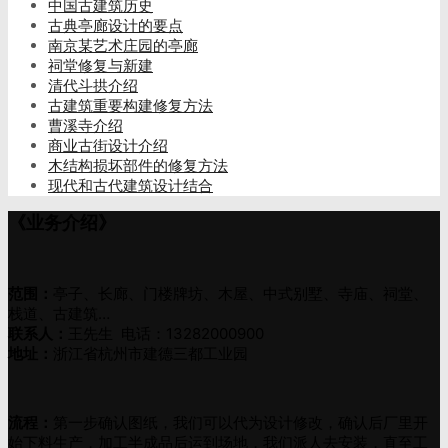
中国古建筑历史
古典亭廊设计的要点
南京某艺术庄园的亭廊
祠堂修复与新建
清代斗拱介绍
古建筑重要构建修复方法
曹溪寺介绍
商业古街设计介绍
木结构损坏部件的修复方法
现代和古代建筑设计结合
《业务介绍》
范围：
亭子、长廊、门楼牌坊、木屋、中式别墅、寺庙、祠堂、
栈道、古建筑…
联系人：
王先生 电话：13282000900
地址：
浙江省杭州市建德三都工业园
流程：
第一步确认图纸，我们可以代为设计修改，确认后厂里开
始下料生产，加工半成品后运到场地，我们派人去安装，直至工