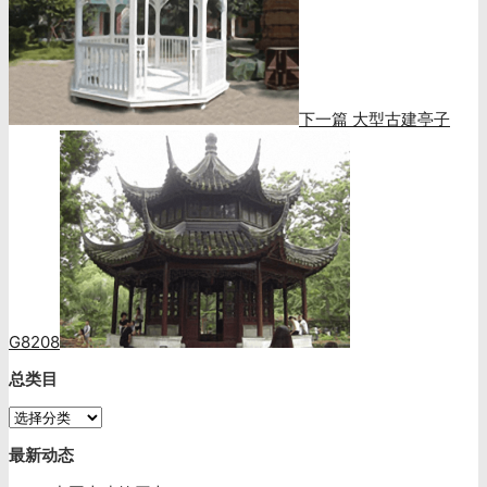
下一篇
大型古建亭子
G8208
总类目
总
类
最新动态
目