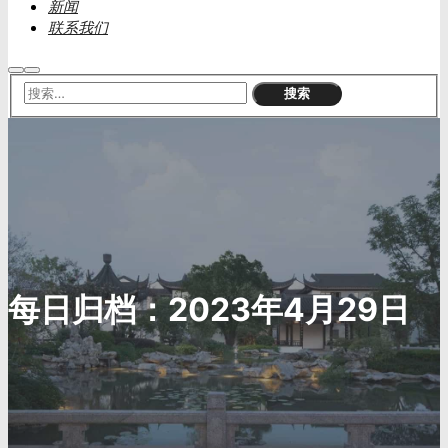
新闻
联系我们
搜
主
索
菜
单
每日归档：
2023年4月29日