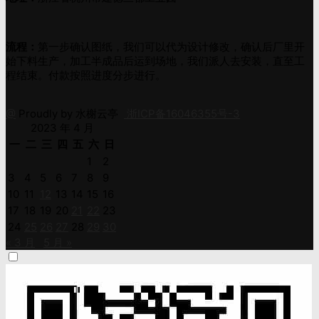
流程：
第一步确认图纸，我们可以代为设计修改，确认后厂里开
始下料生产，加工半成品后运到场地，我们派人去安装，直至工
程结束。付款按照进度分步进行。
@
Proudly by 水榭云亭
浙ICP备16046355号-3
2023 年 4 月
一
二
三
四
五
六
日
1
2
3
4
5
6
7
8
9
10
11
12
13
14
15
16
17
18
19
20
21
22
23
24
25
26
27
28
29
30
« 3 月
5 月 »