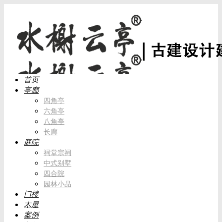
首页
亭廊
四角亭
六角亭
八角亭
长廊
庭院
祠堂宗祠
中式别墅
四合院
园林小品
门楼
木屋
案例