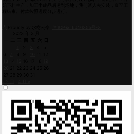
始下料生产，加工半成品后运到场地，我们派人去安装，直至工
程结束。付款按照进度分步进行。
@
Proudly by 水榭云亭
浙ICP备16046355号-3
2023 年 3 月
一
二
三
四
五
六
日
1
2
3
4
5
6
7
8
9
10
11
12
13
14
15
16
17
18
19
20
21
22
23
24
25
26
27
28
29
30
31
« 2 月
4 月 »