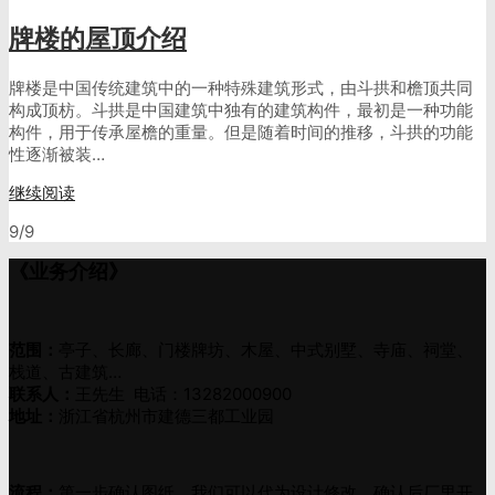
牌楼的屋顶介绍
牌楼是中国传统建筑中的一种特殊建筑形式，由斗拱和檐顶共同
构成顶枋。斗拱是中国建筑中独有的建筑构件，最初是一种功能
构件，用于传承屋檐的重量。但是随着时间的推移，斗拱的功能
性逐渐被装…
继续阅读
9/9
《业务介绍》
范围：
亭子、长廊、门楼牌坊、木屋、中式别墅、寺庙、祠堂、
栈道、古建筑…
联系人：
王先生 电话：13282000900
地址：
浙江省杭州市建德三都工业园
流程：
第一步确认图纸，我们可以代为设计修改，确认后厂里开