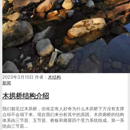
2023年3月10日
作者：
木结构
新闻
木拱桥结构介绍
我们都见过木拱桥，但肯定有人好奇为什么木拱桥下方没有支撑
点却不会塌下来。现在我们来分析其中的原因。木拱廊桥的结构
体系由三节苗、五节苗、桥板和廊屋四个受力系统组成。第一系
统由三节苗…