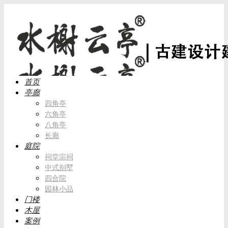
首页
亭廊
四角亭
六角亭
八角亭
长廊
庭院
祠堂宗祠
中式别墅
四合院
园林小品
门楼
木屋
案例