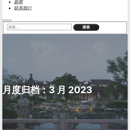
新闻
联系我们
搜
主
索
菜
单
月度归档：
3 月 2023