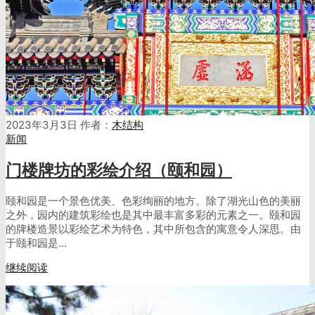
2023年3月3日
作者：
木结构
新闻
门楼牌坊的彩绘介绍（颐和园）
颐和园是一个景色优美、色彩绚丽的地方。除了湖光山色的美丽
之外，园内的建筑彩绘也是其中最丰富多彩的元素之一。颐和园
的牌楼造景以彩绘艺术为特色，其中所包含的寓意令人深思。由
于颐和园是…
继续阅读