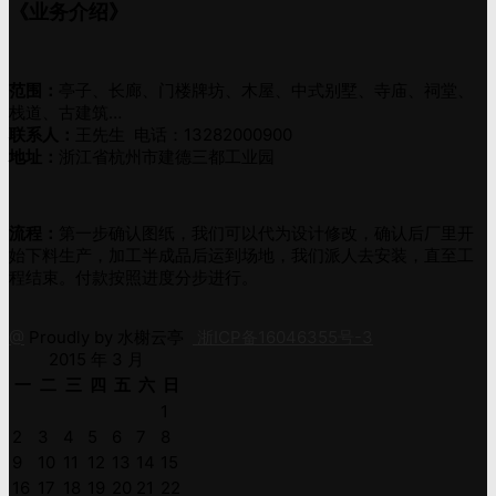
《业务介绍》
分
页
范围：
亭子、长廊、门楼牌坊、木屋、中式别墅、寺庙、祠堂、
栈道、古建筑…
联系人：
王先生 电话：13282000900
地址：
浙江省杭州市建德三都工业园
流程：
第一步确认图纸，我们可以代为设计修改，确认后厂里开
始下料生产，加工半成品后运到场地，我们派人去安装，直至工
程结束。付款按照进度分步进行。
@
Proudly by 水榭云亭
浙ICP备16046355号-3
2015 年 3 月
一
二
三
四
五
六
日
1
2
3
4
5
6
7
8
9
10
11
12
13
14
15
16
17
18
19
20
21
22