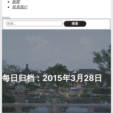
新闻
联系我们
搜
主
索
菜
单
每日归档：
2015年3月28日