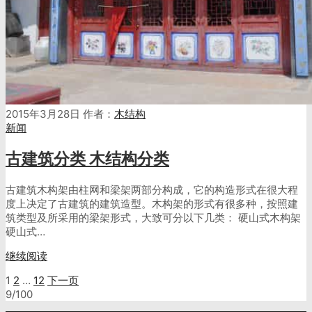
2015年3月28日
作者：
木结构
新闻
古建筑分类 木结构分类
古建筑木构架由柱网和梁架两部分构成，它的构造形式在很大程
度上决定了古建筑的建筑造型。木构架的形式有很多种，按照建
筑类型及所采用的梁架形式，大致可分以下几类： 硬山式木构架
硬山式…
继续阅读
文
1
2
…
12
下一页
9/100
章