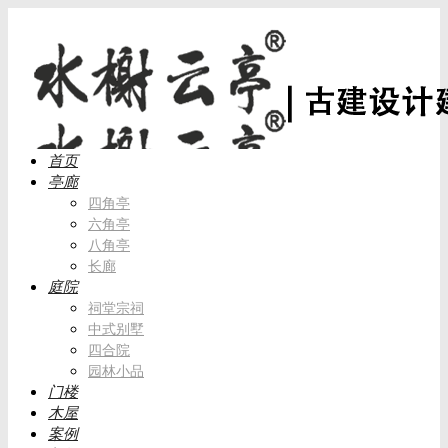
首页
亭廊
四角亭
六角亭
八角亭
长廊
庭院
祠堂宗祠
中式别墅
四合院
园林小品
门楼
木屋
案例