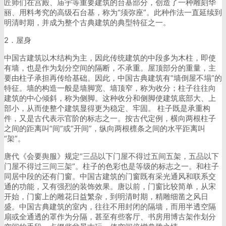
匠师们在宫殿、庙宇等重要建筑的台基部分，创造了一种雕刻华
丽、用料考究的高级石台基，称为“须弥座”。此种作法一直延续到
明清时期，并成为整个古典建筑的典型特征之一。
2．屋身
中国古建筑以木结构为主，因此传统建筑的中段多为木柱，即使
有墙，也是作为划分空间的隔断，不承重。屋顶部分的重量，主
要由柱子承担再传给基础。因此，中国古典建筑有“墙倒屋不塌”的
特征。墙的构造一般是墙脚宽、墙顶窄，称为收分；柱子往往向
建筑的中心倾斜，称为侧脚。这种收分和侧脚使建筑底部大、上
部小，从而使整个建筑显得更为稳定、牢固。 柱子既是承重构
件，又是古代表示官阶的标志之一。按古代定例，横向两根柱子
之间的距离叫“间”或“开间”，纵向两根檩条之间的水平距离叫
“架”。
唐代《会要舆服》规定“三品以下门屋不得过五间五架，五品以下
门屋不得过三间三架”。柱子的色彩也是等级的标志之一。和柱子
同居中段的还有门窗。中国古建筑的门窗既有采光通风和联系交
通的功能，又有强烈的装饰效果。唐以前，门窗比较简单，从宋
开始，门窗上的雕花日益繁杂，到明清时期，精雕细凿之风日
盛。中国古典建筑的室内，往往不用封闭的隔墙，而用半透空隔
扇或全通透的罩作为分隔，甚至有些客厅、书房用博古架作划分