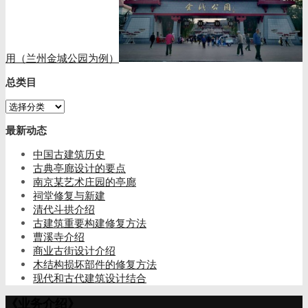
用（兰州金城公园为例）
总类目
总
类
最新动态
目
中国古建筑历史
古典亭廊设计的要点
南京某艺术庄园的亭廊
祠堂修复与新建
清代斗拱介绍
古建筑重要构建修复方法
曹溪寺介绍
商业古街设计介绍
木结构损坏部件的修复方法
现代和古代建筑设计结合
《业务介绍》