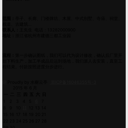
范围：
亭子、长廊、门楼牌坊、木屋、中式别墅、寺庙、祠堂、
栈道、古建筑…
联系人：
王先生 电话：13282000900
地址：
浙江省杭州市建德三都工业园
流程：
第一步确认图纸，我们可以代为设计修改，确认后厂里开
始下料生产，加工半成品后运到场地，我们派人去安装，直至工
程结束。付款按照进度分步进行。
@
Proudly by 水榭云亭
浙ICP备16046355号-3
2015 年 6 月
一
二
三
四
五
六
日
1
2
3
4
5
6
7
8
9
10
11
12
13
14
15
16
17
18
19
20
21
22
23
24
25
26
27
28
29
30