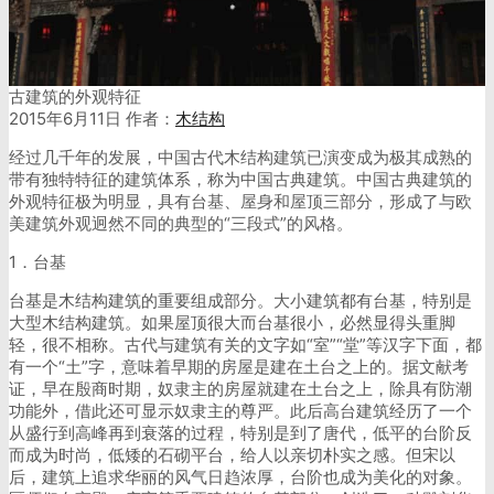
古建筑的外观特征
2015年6月11日
作者：
木结构
经过几千年的发展，中国古代木结构建筑已演变成为极其成熟的
带有独特特征的建筑体系，称为中国古典建筑。中国古典建筑的
外观特征极为明显，具有台基、屋身和屋顶三部分，形成了与欧
美建筑外观迥然不同的典型的“三段式”的风格。
1．台基
台基是木结构建筑的重要组成部分。大小建筑都有台基，特别是
大型木结构建筑。如果屋顶很大而台基很小，必然显得头重脚
轻，很不相称。古代与建筑有关的文字如“室”“堂”等汉字下面，都
有一个“土”字，意味着早期的房屋是建在土台之上的。据文献考
证，早在殷商时期，奴隶主的房屋就建在土台之上，除具有防潮
功能外，借此还可显示奴隶主的尊严。此后高台建筑经历了一个
从盛行到高峰再到衰落的过程，特别是到了唐代，低平的台阶反
而成为时尚，低矮的石砌平台，给人以亲切朴实之感。但宋以
后，建筑上追求华丽的风气日趋浓厚，台阶也成为美化的对象。