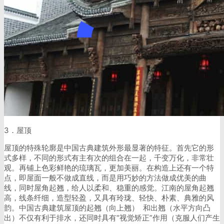
3．屋顶
屋顶的特殊轮廓是中国古典建筑外形最显著的特征。首先它的形
式多样，不同的形式有主有次的组合在一起，千变万化，非常壮
观。再铺上色彩鲜艳的琉璃瓦，更加美丽。在构造上还有一个特
点，即屋面一般不做成直线，而是用巧妙的方法做成优美的曲
线，同时屋角起翘，给人以柔和、稳重的感觉。江南的屋角起翘
高，线条纤细，造型轻盈，又具有玲珑、轻快、朴素、典雅的风
韵。中国古典建筑屋顶的起翘（向上翘） 和出翘（水平方向凸
出）不仅有利于排水，还同时具有“视觉矫正”作用（克服人们产生