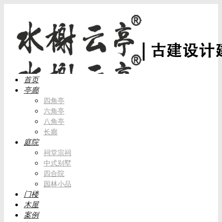
首页
亭廊
四角亭
六角亭
八角亭
长廊
庭院
祠堂宗祠
中式别墅
四合院
园林小品
门楼
木屋
案例