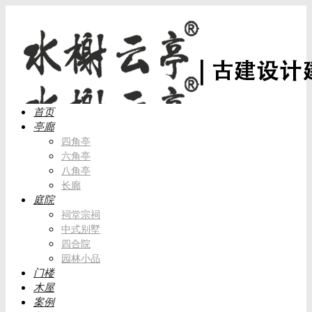
首页
亭廊
四角亭
六角亭
八角亭
长廊
庭院
祠堂宗祠
中式别墅
四合院
园林小品
门楼
木屋
案例