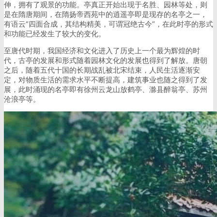
伸，拥有了观景的功能。亭真正开始出现于名胜、园林等处，则
是在隋唐期间，在隋扬帝西苑中的逍遥亭即是现存的名亭之一，
有语云“四面合成，其结构精美，可谓冠绝古今”，在此时亭的形式
和功能已经发生了较大的变化。
至唐代时期，我国经济和文化进入了历史上一个最为辉煌的时
代，古亭的发展和形式随着园林文化的发展也得到了解放。唐朝
之后，随着五代十国的长期战乱被北宋结束，人民生活逐渐安
定，对物质生活的需求水平不断提高，建筑事业也随之得到了发
展，此时涌现的名亭即有徐州云龙山放鹤亭、滁县醉翁亭、苏州
沧浪亭等。