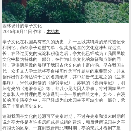
园林设计的亭子文化
2015年6月11日
作者：
木结构
亭子文化在我国具有悠久的历史，并一直以其特殊的形式被记录
和回忆，虽然亭子造型简单，但其所蕴含的文化意味却深远流
长，在经过历史的沉淀和积蕴之后，亭文化已经成为了我国民族
文化中极为特殊的一部分，在作为山水文化的象征和点缀的同
时，更淋漓尽致的展现了我国古代文化的丰富内涵。早在我国古
代，众多文人学士就将亭台楼阁作为写作题材的重要部分，并且
创作出许多传达诵千古的名篇绝章，其中如晋代王羲之的《兰亭
集序》，宋代欧阳修的《醉翁亭记》，苏轼的《喜雨亭记》，明
归有光的《沧浪亭记》等，都以小见大因人带事，将对国家民生
之事和人生哲理的思考渗透到一亭一景的描绘之中。如今，在漫
长的历史演变之中，亭已经成为山水园林不可缺少的一部分，承
载了丰富的历史文化。
追溯我国亭文化的起源可至先秦时期，不过在先秦和汉末时期所
说之亭大多是有许多房间或是成组的建筑，和后世所说园林之亭
有很大的区别。一直到魏晋南北朝时期，亭的形式才得到了延