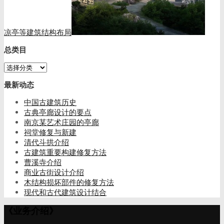
凉亭等建筑结构布局
总类目
总
类
最新动态
目
中国古建筑历史
古典亭廊设计的要点
南京某艺术庄园的亭廊
祠堂修复与新建
清代斗拱介绍
古建筑重要构建修复方法
曹溪寺介绍
商业古街设计介绍
木结构损坏部件的修复方法
现代和古代建筑设计结合
《业务介绍》