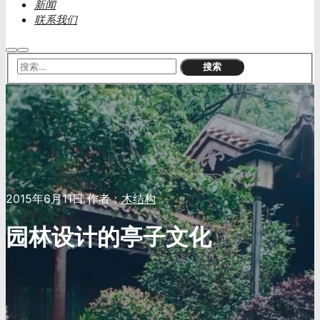
新闻
联系我们
搜
主
索
菜
单
2015年6月11日
作者：
木结构
园林设计的亭子文化