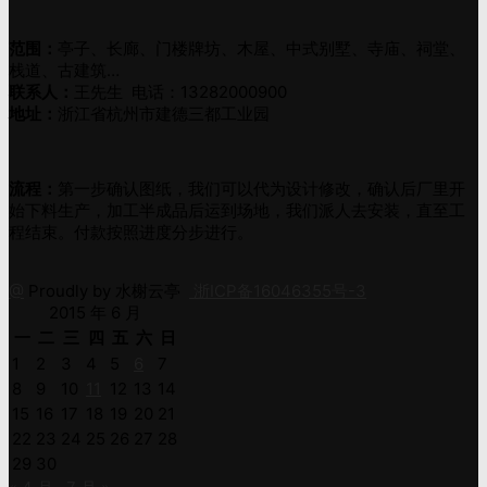
范围：
亭子、长廊、门楼牌坊、木屋、中式别墅、寺庙、祠堂、
栈道、古建筑…
联系人：
王先生 电话：13282000900
地址：
浙江省杭州市建德三都工业园
流程：
第一步确认图纸，我们可以代为设计修改，确认后厂里开
始下料生产，加工半成品后运到场地，我们派人去安装，直至工
程结束。付款按照进度分步进行。
@
Proudly by 水榭云亭
浙ICP备16046355号-3
2015 年 6 月
一
二
三
四
五
六
日
1
2
3
4
5
6
7
8
9
10
11
12
13
14
15
16
17
18
19
20
21
22
23
24
25
26
27
28
29
30