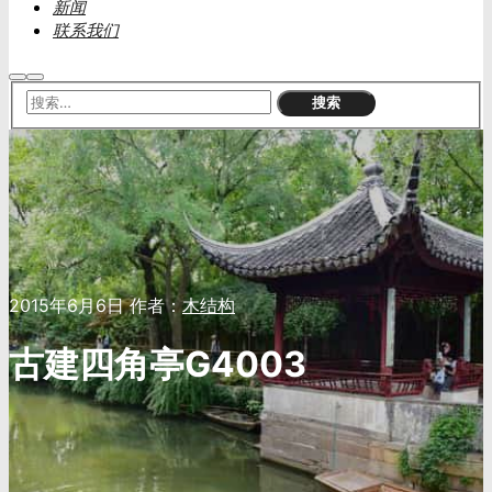
新闻
联系我们
搜
主
索
菜
单
2015年6月6日
作者：
木结构
古建四角亭G4003