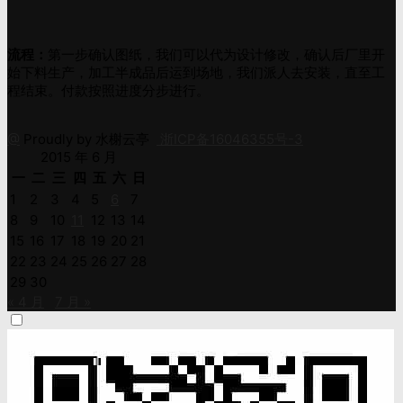
流程：
第一步确认图纸，我们可以代为设计修改，确认后厂里开
始下料生产，加工半成品后运到场地，我们派人去安装，直至工
程结束。付款按照进度分步进行。
@
Proudly by 水榭云亭
浙ICP备16046355号-3
2015 年 6 月
一
二
三
四
五
六
日
1
2
3
4
5
6
7
8
9
10
11
12
13
14
15
16
17
18
19
20
21
22
23
24
25
26
27
28
29
30
« 4 月
7 月 »