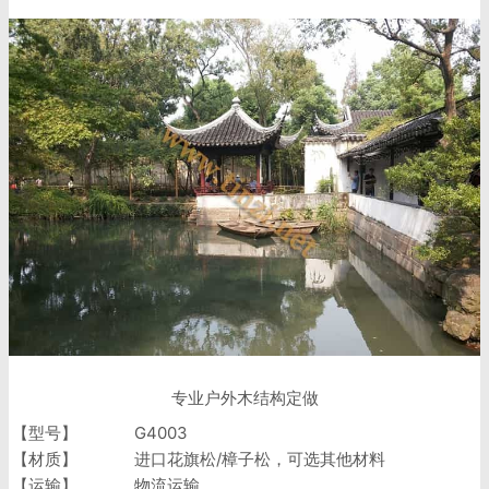
专业户外木结构定做
【型号】
G4003
【材质】
进口花旗松/樟子松，可选其他材料
【运输】
物流运输