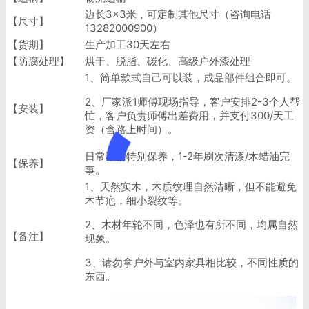
边长3×3米，可定制其他尺寸（咨询电话
【尺寸】
13282000900）
【货期】
生产加工30天左右
【防腐处理】
烘干、脱脂、碳化、高级户外漆处理
1、简单款式自己可以装，成品部件组合即可。
2、厂家派1师傅现场指导，客户安排2-3个人帮
【安装】
忙，客户负责师傅出差费用，并支付300/天工
资（含路上时间）。
日常不需特别保养，1-2年刷次清漆/木蜡油完
【保养】
事。
1、天然实木，木质纹理自然清晰，但不能避免
木节疤，细小裂纹等。
2、木材年轮不同，色泽也有所不同，均属自然
【备注】
现象。
3、请勿拿户外与室内家具相比较，不同性质的
东西。