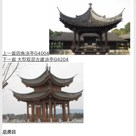
上一篇
四角凉亭G4004
下一篇
大型双层古建凉亭G4204
总类目