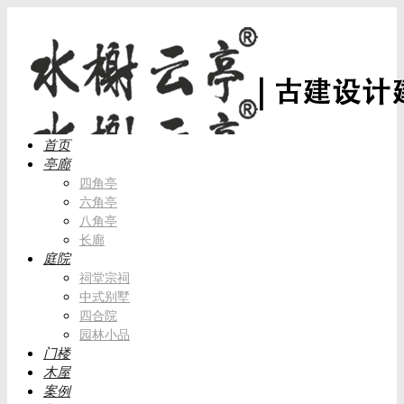
首页
亭廊
四角亭
六角亭
八角亭
长廊
庭院
祠堂宗祠
中式别墅
四合院
园林小品
门楼
木屋
案例