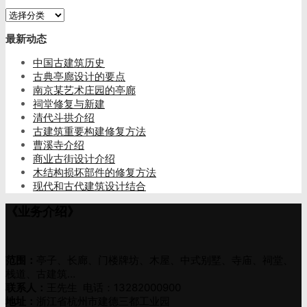
总
类
最新动态
目
中国古建筑历史
古典亭廊设计的要点
南京某艺术庄园的亭廊
祠堂修复与新建
清代斗拱介绍
古建筑重要构建修复方法
曹溪寺介绍
商业古街设计介绍
木结构损坏部件的修复方法
现代和古代建筑设计结合
《业务介绍》
范围：
亭子、长廊、门楼牌坊、木屋、中式别墅、寺庙、祠堂、
栈道、古建筑…
联系人：
王先生 电话：13282000900
地址：
浙江省杭州市建德三都工业园