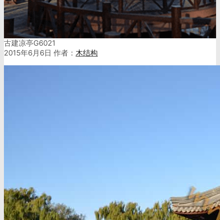
古建凉亭G6021
2015年6月6日
作者：
木结构