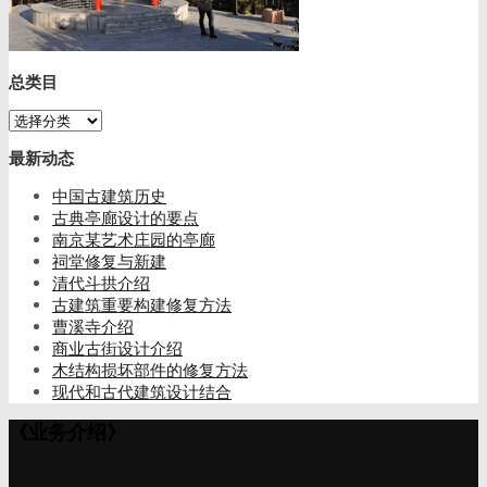
总类目
总
类
最新动态
目
中国古建筑历史
古典亭廊设计的要点
南京某艺术庄园的亭廊
祠堂修复与新建
清代斗拱介绍
古建筑重要构建修复方法
曹溪寺介绍
商业古街设计介绍
木结构损坏部件的修复方法
现代和古代建筑设计结合
《业务介绍》