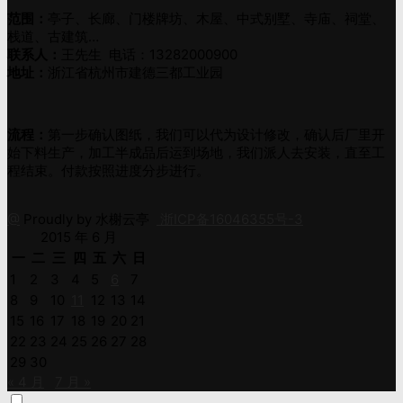
范围：
亭子、长廊、门楼牌坊、木屋、中式别墅、寺庙、祠堂、
栈道、古建筑…
联系人：
王先生 电话：13282000900
地址：
浙江省杭州市建德三都工业园
流程：
第一步确认图纸，我们可以代为设计修改，确认后厂里开
始下料生产，加工半成品后运到场地，我们派人去安装，直至工
程结束。付款按照进度分步进行。
@
Proudly by 水榭云亭
浙ICP备16046355号-3
2015 年 6 月
一
二
三
四
五
六
日
1
2
3
4
5
6
7
8
9
10
11
12
13
14
15
16
17
18
19
20
21
22
23
24
25
26
27
28
29
30
« 4 月
7 月 »