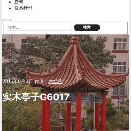
新闻
联系我们
搜
主
索
菜
单
2015年6月6日
作者：
木结构
实木亭子G6017