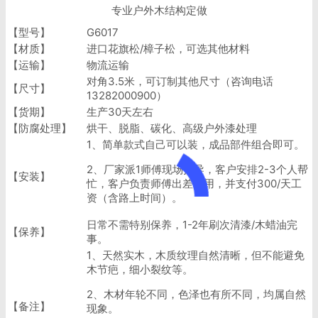
专业户外木结构定做
【型号】
G6017
【材质】
进口花旗松/樟子松，可选其他材料
【运输】
物流运输
对角3.5米，可订制其他尺寸（咨询电话
【尺寸】
13282000900）
【货期】
生产30天左右
【防腐处理】
烘干、脱脂、碳化、高级户外漆处理
1、简单款式自己可以装，成品部件组合即可。
2、厂家派1师傅现场指导，客户安排2-3个人帮
【安装】
忙，客户负责师傅出差费用，并支付300/天工
资（含路上时间）。
日常不需特别保养，1-2年刷次清漆/木蜡油完
【保养】
事。
1、天然实木，木质纹理自然清晰，但不能避免
木节疤，细小裂纹等。
2、木材年轮不同，色泽也有所不同，均属自然
【备注】
现象。