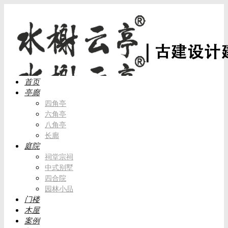
首页
亭廊
四角亭
六角亭
八角亭
长廊
庭院
祠堂宗祠
中式别墅
四合院
园林小品
门楼
木屋
案例