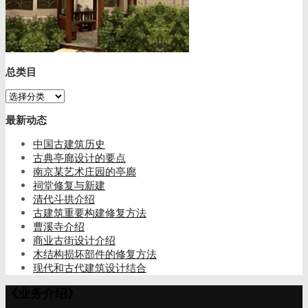
总类目
总
类
最新动态
目
中国古建筑历史
古典亭廊设计的要点
南京某艺术庄园的亭廊
祠堂修复与新建
清代斗拱介绍
古建筑重要构建修复方法
曹溪寺介绍
商业古街设计介绍
木结构损坏部件的修复方法
现代和古代建筑设计结合
《业务介绍》