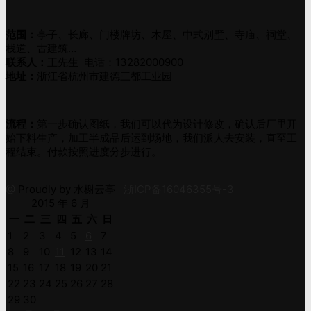
范围：
亭子、长廊、门楼牌坊、木屋、中式别墅、寺庙、祠堂、
栈道、古建筑…
联系人：
王先生 电话：13282000900
地址：
浙江省杭州市建德三都工业园
流程：
第一步确认图纸，我们可以代为设计修改，确认后厂里开
始下料生产，加工半成品后运到场地，我们派人去安装，直至工
程结束。付款按照进度分步进行。
@
Proudly by 水榭云亭
浙ICP备16046355号-3
2015 年 6 月
一
二
三
四
五
六
日
1
2
3
4
5
6
7
8
9
10
11
12
13
14
15
16
17
18
19
20
21
22
23
24
25
26
27
28
29
30