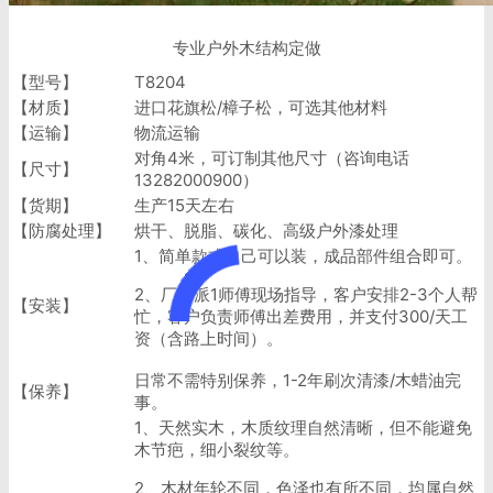
专业户外木结构定做
【型号】
T8204
【材质】
进口花旗松/樟子松，可选其他材料
【运输】
物流运输
对角4米，可订制其他尺寸（咨询电话
【尺寸】
13282000900）
【货期】
生产15天左右
【防腐处理】
烘干、脱脂、碳化、高级户外漆处理
1、简单款式自己可以装，成品部件组合即可。
2、厂家派1师傅现场指导，客户安排2-3个人帮
【安装】
忙，客户负责师傅出差费用，并支付300/天工
资（含路上时间）。
日常不需特别保养，1-2年刷次清漆/木蜡油完
【保养】
事。
1、天然实木，木质纹理自然清晰，但不能避免
木节疤，细小裂纹等。
2、木材年轮不同，色泽也有所不同，均属自然