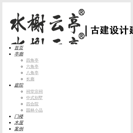
首页
亭廊
四角亭
六角亭
八角亭
长廊
庭院
祠堂宗祠
中式别墅
四合院
园林小品
门楼
木屋
案例