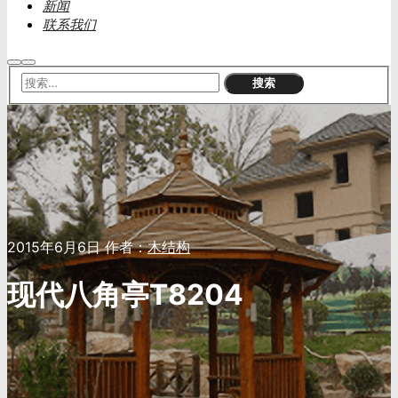
新闻
联系我们
搜
主
索
菜
单
2015年6月6日
作者：
木结构
现代八角亭T8204