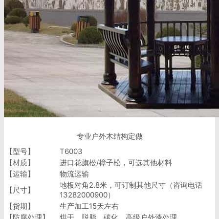
专业户外木结构定做
【型号】
T6003
【材质】
进口花旗松/樟子松，可选其他材料
【运输】
物流运输
地板对角2.8米，可订制其他尺寸（咨询电话
【尺寸】
13282000900）
【货期】
生产加工15天左右
【防腐处理】
烘干、脱脂、碳化、高级户外漆处理