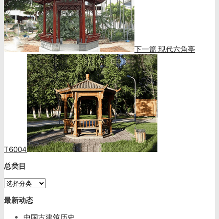
下一篇
现代六角亭
T6004
总类目
总
类
最新动态
目
中国古建筑历史