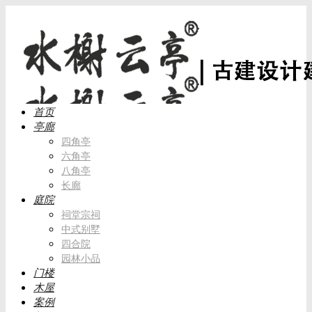
首页
亭廊
四角亭
六角亭
八角亭
长廊
庭院
祠堂宗祠
中式别墅
四合院
园林小品
门楼
木屋
案例