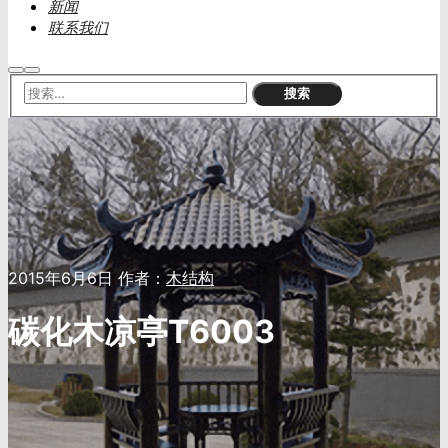
新闻
联系我们
搜
主
索
菜
单
2015年6月6日
作者：
木结构
碳化木凉亭T6003