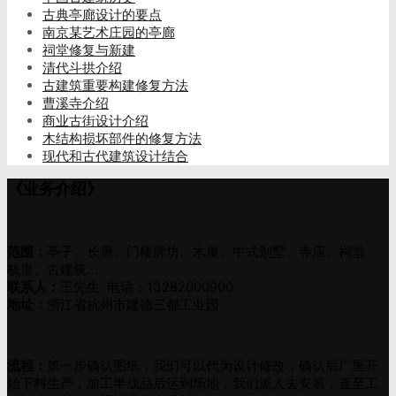
古典亭廊设计的要点
南京某艺术庄园的亭廊
祠堂修复与新建
清代斗拱介绍
古建筑重要构建修复方法
曹溪寺介绍
商业古街设计介绍
木结构损坏部件的修复方法
现代和古代建筑设计结合
《业务介绍》
范围：
亭子、长廊、门楼牌坊、木屋、中式别墅、寺庙、祠堂、
栈道、古建筑…
联系人：
王先生 电话：13282000900
地址：
浙江省杭州市建德三都工业园
流程：
第一步确认图纸，我们可以代为设计修改，确认后厂里开
始下料生产，加工半成品后运到场地，我们派人去安装，直至工