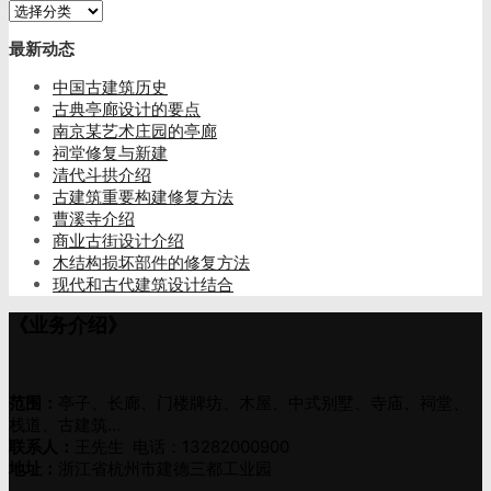
总
类
最新动态
目
中国古建筑历史
古典亭廊设计的要点
南京某艺术庄园的亭廊
祠堂修复与新建
清代斗拱介绍
古建筑重要构建修复方法
曹溪寺介绍
商业古街设计介绍
木结构损坏部件的修复方法
现代和古代建筑设计结合
《业务介绍》
范围：
亭子、长廊、门楼牌坊、木屋、中式别墅、寺庙、祠堂、
栈道、古建筑…
联系人：
王先生 电话：13282000900
地址：
浙江省杭州市建德三都工业园