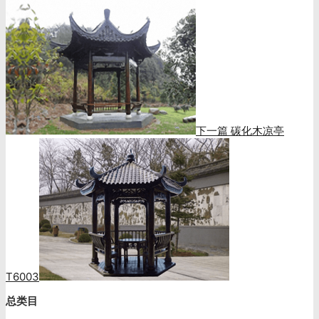
下一篇
碳化木凉亭
T6003
总类目