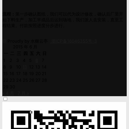
流程：
第一步确认图纸，我们可以代为设计修改，确认后厂里开
始下料生产，加工半成品后运到场地，我们派人去安装，直至工
程结束。付款按照进度分步进行。
@
Proudly by 水榭云亭
浙ICP备16046355号-3
2015 年 6 月
一
二
三
四
五
六
日
1
2
3
4
5
6
7
8
9
10
11
12
13
14
15
16
17
18
19
20
21
22
23
24
25
26
27
28
29
30
« 4 月
7 月 »