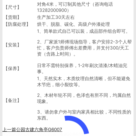
对角4米，可订制其他尺寸（咨询电话
【尺寸】
13282000900）
【货期】
生产加工30天左右
【防腐处理】
烘干、脱脂、碳化、高级户外漆处理
1、简单款式自己可以装，成品部件组合即可。
2、厂家派1师傅现场指导，客户安排2-3个人帮
【安装】
忙，客户负责师傅出差费用，并支付300/天工
资（含路上时间）。
日常不需特别保养，1-2年刷次清漆/木蜡油完
【保养】
事。
1、天然实木，木质纹理自然清晰，但不能避免
木节疤，细小裂纹等。
2、木材年轮不同，色泽也有所不同，均属自然
【备注】
现象。
3、请勿拿户外与室内家具相比较，不同性质的
东西。
上一篇
公园古建六角亭G6007