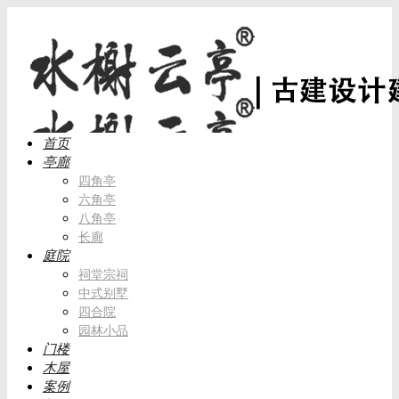
首页
亭廊
四角亭
六角亭
八角亭
长廊
庭院
祠堂宗祠
中式别墅
四合院
园林小品
门楼
木屋
案例