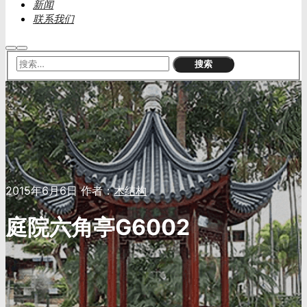
新闻
联系我们
搜
主
索
菜
单
2015年6月6日
作者：
木结构
庭院六角亭G6002