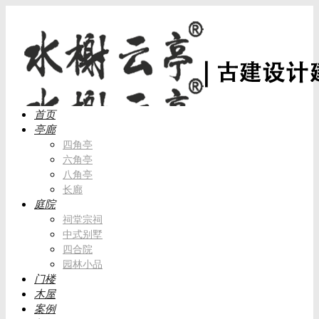
首页
亭廊
四角亭
六角亭
八角亭
长廊
庭院
祠堂宗祠
中式别墅
四合院
园林小品
门楼
木屋
案例