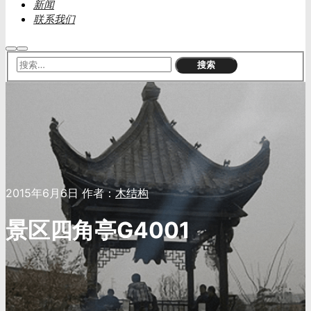
新闻
联系我们
搜
主
索
菜
单
2015年6月6日
作者：
木结构
景区四角亭G4001