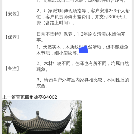
1、简单款式自己可以装，成品部件组合即可。
2、厂家派1师傅现场指导，客户安排2-3个人帮
【安装】
忙，客户负责师傅出差费用，并支付300/天工
资（含路上时间）。
日常不需特别保养，1-2年刷次清漆/木蜡油完
【保养】
事。
1、天然实木，木质纹理自然清晰，但不能避免
木节疤，细小裂纹等。
2、木材年轮不同，色泽也有所不同，均属自然
【备注】
现象。
3、请勿拿户外与室内家具相比较，不同性质的
东西。
上一篇
青瓦四角凉亭G4002