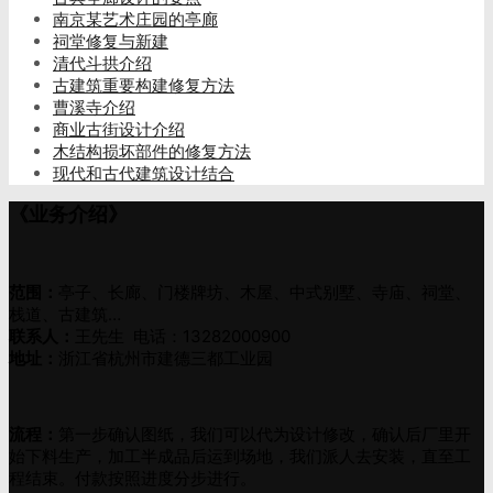
南京某艺术庄园的亭廊
祠堂修复与新建
清代斗拱介绍
古建筑重要构建修复方法
曹溪寺介绍
商业古街设计介绍
木结构损坏部件的修复方法
现代和古代建筑设计结合
《业务介绍》
范围：
亭子、长廊、门楼牌坊、木屋、中式别墅、寺庙、祠堂、
栈道、古建筑…
联系人：
王先生 电话：13282000900
地址：
浙江省杭州市建德三都工业园
流程：
第一步确认图纸，我们可以代为设计修改，确认后厂里开
始下料生产，加工半成品后运到场地，我们派人去安装，直至工
程结束。付款按照进度分步进行。