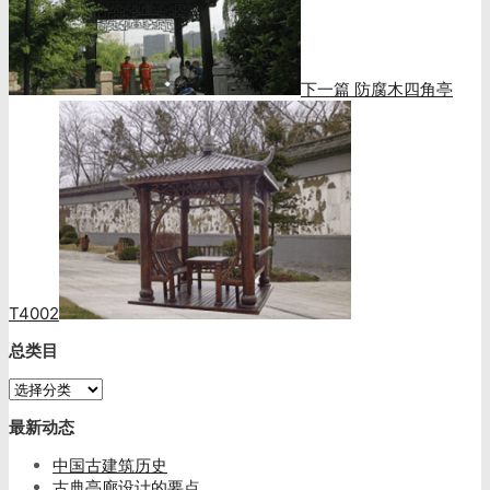
下一篇
防腐木四角亭
T4002
总类目
总
类
最新动态
目
中国古建筑历史
古典亭廊设计的要点