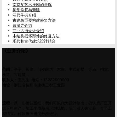
南京某艺术庄园的亭廊
祠堂修复与新建
清代斗拱介绍
古建筑重要构建修复方法
曹溪寺介绍
商业古街设计介绍
木结构损坏部件的修复方法
现代和古代建筑设计结合
《业务介绍》
范围：
亭子、长廊、门楼牌坊、木屋、中式别墅、寺庙、祠堂、
栈道、古建筑…
联系人：
王先生 电话：13282000900
地址：
浙江省杭州市建德三都工业园
流程：
第一步确认图纸，我们可以代为设计修改，确认后厂里开
始下料生产，加工半成品后运到场地，我们派人去安装，直至工
程结束。付款按照进度分步进行。