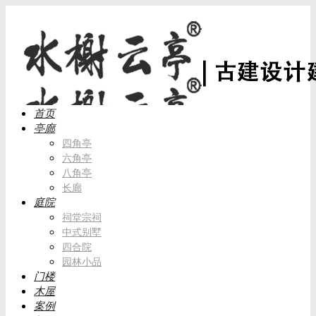
首页
亭廊
四角亭
六角亭
八角亭
长廊
庭院
祠堂宗祠
中式别墅
四合院
园林小品
门楼
木屋
案例