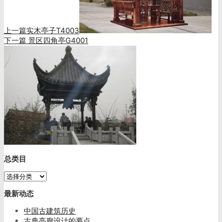
上一篇
实木亭子T4003
下一篇
景区四角亭G4001
总类目
总
类
最新动态
目
中国古建筑历史
古典亭廊设计的要点