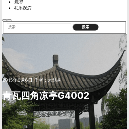
新闻
联系我们
搜
主
索
菜
单
2015年6月6日
作者：
木结构
青瓦四角凉亭G4002